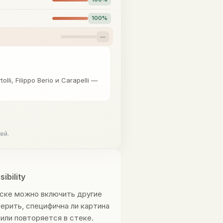
100%
—
i, Filippo Berio и Carapelli —
ей.
ibility
уске можно включить другие
ерить, специфична ли картина
ty или повторяется в стеке.