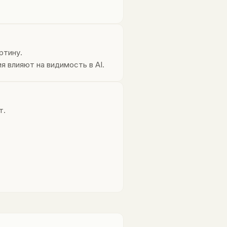
ртину.
 влияют на видимость в AI.
т.