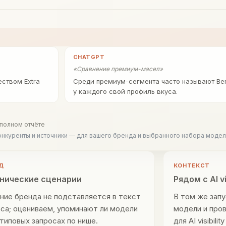
CHATGPT
«
Сравнение премиум-масел
»
еством Extra
Среди премиум-сегмента часто называют Bertoll
у каждого свой профиль вкуса.
 полном отчёте
 конкуренты и источники — для вашего бренда и выбранного набора модел
Д
КОНТЕКСТ
нические сценарии
Рядом с AI vis
ние бренда не подставляется в текст
В том же зап
са; оцениваем, упоминают ли модели
модели и пров
 типовых запросах по нише.
для AI visibili