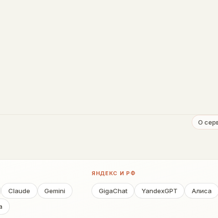
О сер
ЯНДЕКС И РФ
Claude
Gemini
GigaChat
YandexGPT
Алиса
a