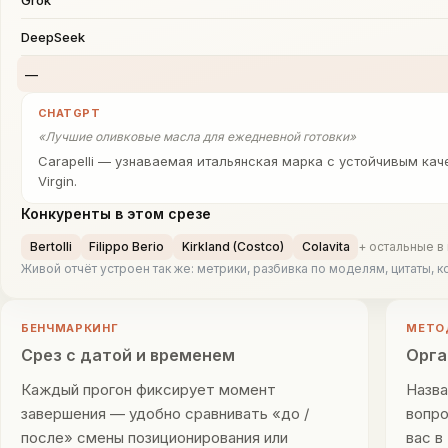
DeepSeek
—
CHATGPT
«
Лучшие оливковые масла для ежедневной готовки
»
Carapelli — узнаваемая итальянская марка с устойчивым кач
Virgin.
Конкуренты в этом срезе
Bertolli
Filippo Berio
Kirkland (Costco)
Colavita
+ остальные в
Живой отчёт устроен так же: метрики, разбивка по моделям, цитаты,
БЕНЧМАРКИНГ
МЕТО
Срез с датой и временем
Орга
Каждый прогон фиксирует момент
Назва
завершения — удобно сравнивать «до /
вопро
после» смены позиционирования или
вас в