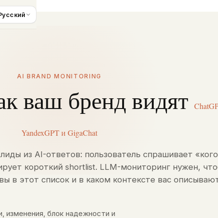
Русский
AI BRAND MONITORING
как ваш бренд видят
ChatGP
YandexGPT и GigaChat
лиды из AI-ответов: пользователь спрашивает «кого
рует короткий shortlist. LLM-мониторинг нужен, чт
вы в этот список и в каком контексте вас описывают
, изменения, блок надежности и