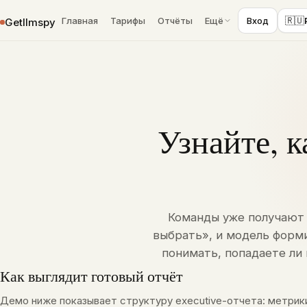
›
Главная
LLM-мониторинг
🇷🇺
Главная
Тарифы
Отчёты
Ещё
Вход
Getllmspy
К содержимому
Узнайте, 
Команды уже получают 
выбрать», и модель форми
понимать, попадаете ли 
Как выглядит готовый отчёт
Демо ниже показывает структуру executive-отчета: метрики