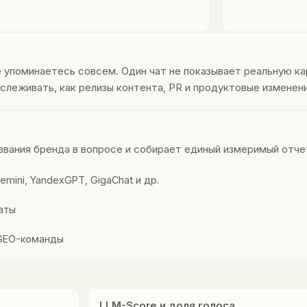
е упоминаетесь совсем. Один чат не показывает реальную ка
леживать, как релизы контента, PR и продуктовые изменения
азвания бренда в вопросе и собирает единый измеримый отче
mini, YandexGPT, GigaChat и др.
таты
/GEO-команды
LLM-Score и доля голоса