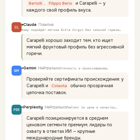
,
и Carapelli — у
Bertolli
Filippo Berio
каждого свой профиль вкуса.
Claude
·
Позитив
CL
Кому подойдёт мягкое Extra Virgin без сильной горечи
…
Carapelli хорошо заходит тем, кто ищет
мягкий фруктовый профиль без агрессивной
горечи.
Gemini
·
Нейтрально
Этичность и происхождение
…
GM
Проверяйте сертификаты происхождения: у
Carapelli и
обычно прозрачная
Colavita
цепочка поставок.
Perplexity
·
Нейтрально
Рейтинг по цене и качеству
…
PER
Carapelli позиционируется в среднем
ценовом сегменте премиум; лидеры по
охвату в ответах ИИ — крупные
международные бренды.