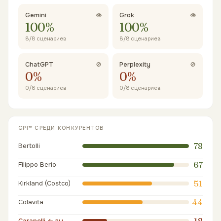
Gemini
👁
Grok
👁
100
%
100
%
8
/
8
сценариев
8
/
8
сценариев
ChatGPT
🚫
Perplexity
🚫
0
%
0
%
0
/
8
сценариев
0
/
8
сценариев
GPI™ СРЕДИ КОНКУРЕНТОВ
78
Bertolli
67
Filippo Berio
51
Kirkland (Costco)
44
Colavita
18
Carapelli
← вы