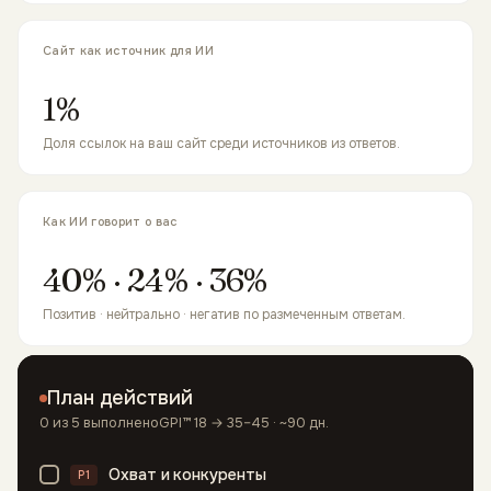
Сайт как источник для ИИ
1%
Доля ссылок на ваш сайт среди источников из ответов.
Как ИИ говорит о вас
40% · 24% · 36%
Позитив · нейтрально · негатив по размеченным ответам.
План действий
0
из
5
выполнено
GPI™
18 → 35–45
· ~90 дн.
Охват и конкуренты
P1