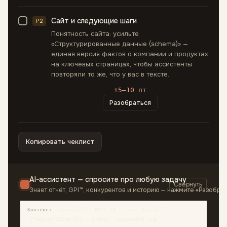
Сайт и следующие шаги
P2
Понятность сайта: усильте
«Структурированные данные (schema)» —
единая версия фактов о компании и продуктах
на ключевых страницах, чтобы ассистенты
повторяли то же, что у вас в тексте.
+5–10 пт
Разобраться
Копировать чеклист
AI-ассистент — спросите про любую задачу
Свернуть
Знает отчёт, GPI™, конкурентов и историю — нажмите «Разобра
Контекст:
Carapelli
·
GPI™ 18
конк.
Bertolli
Premium Olive Oil · Global
wikipedia.org