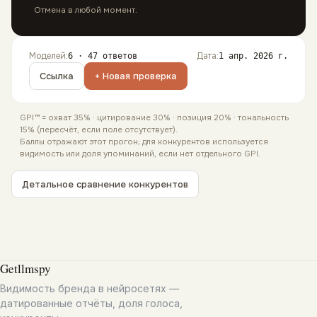
Отмена в любой момент.
Моделей
:
Дата
:
6
· 47 ответов
1 апр. 2026 г.
Ссылка
+ Новая проверка
GPI™ = охват 35% · цитирование 30% · позиция 20% · тональность
15% (пересчёт, если поле отсутствует).
Баллы отражают этот прогон; для конкурентов используется
видимость или доля упоминаний, если нет отдельного GPI.
Детальное сравнение конкурентов
Getllmspy
Видимость бренда в нейросетях —
датированные отчёты, доля голоса,