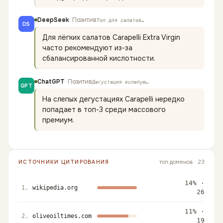
DeepSeek
·
Позитив
Топ для салатов
…
DS
Для лёгких салатов Carapelli Extra Virgin
часто рекомендуют из-за
сбалансированной кислотности.
ChatGPT
·
Позитив
Дегустация вслепую
…
GPT
На слепых дегустациях Carapelli нередко
попадает в топ-3 среди массового
премиум.
топ доменов
·
23
ИСТОЧНИКИ ЦИТИРОВАНИЯ
14
% ·
1
.
wikipedia.org
26
11
% ·
2
.
oliveoiltimes.com
19