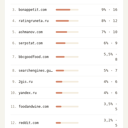
9
% ·
16
3
.
bonappetit.com
8
% ·
12
4
.
ratingruneta.ru
7
% ·
10
5
.
ashmanov.com
6
% ·
9
6
.
serpstat.com
5,5
% ·
7
.
bbcgoodfood.com
8
5
% ·
7
8
.
searchengines.guru
4
% ·
6
9
.
2gis.ru
4
% ·
6
10
.
yandex.ru
3,5
% ·
11
.
foodandwine.com
5
3,2
% ·
12
.
reddit.com
5