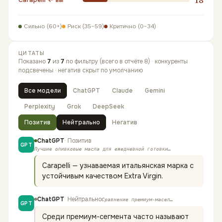
Сильно (60+)
Риск (35–59)
Критично (0–34)
ЦИТАТЫ
Показано
7
из
7
по фильтру (всего в отчёте 8)
·
конкуренты
подсвечены · негатив скрыт по умолчанию
Все модели
ChatGPT
Claude
Gemini
Perplexity
Grok
DeepSeek
Позитив
Нейтрально
Негатив
ChatGPT
·
Позитив
GPT
Лучшие оливковые масла для ежедневной готовки
…
Carapelli — узнаваемая итальянская марка с
устойчивым качеством Extra Virgin.
ChatGPT
·
Нейтрально
Сравнение премиум-масел
…
GPT
Среди премиум-сегмента часто называют