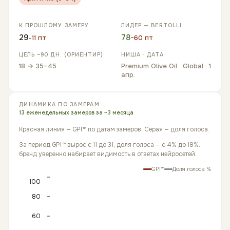
К ПРОШЛОМУ ЗАМЕРУ
ЛИДЕР
—
BERTOLLI
29
78
-11
пт
−
60
пт
ЦЕЛЬ ~90 ДН. (ОРИЕНТИР)
НИША · ДАТА
18 → 35–45
Premium Olive Oil · Global
· 1
апр.
ДИНАМИКА ПО ЗАМЕРАМ
13 еженедельных замеров за ~3 месяца
Красная линия — GPI™ по датам замеров. Серая — доля голоса.
За период GPI™ вырос с 11 до 31, доля голоса — с 4% до 18%:
бренд уверенно набирает видимость в ответах нейросетей.
GPI™
Доля голоса %
100
80
60