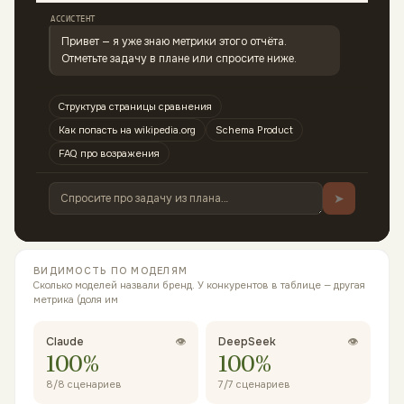
АССИСТЕНТ
Привет — я уже знаю метрики этого отчёта. 
Отметьте задачу в плане или спросите ниже.
Структура страницы сравнения
Как попасть на wikipedia.org
Schema Product
FAQ про возражения
➤
ВИДИМОСТЬ ПО МОДЕЛЯМ
Сколько моделей назвали бренд. У конкурентов в таблице — другая
метрика (доля им
Claude
👁
DeepSeek
👁
100
%
100
%
8
/
8
сценариев
7
/
7
сценариев