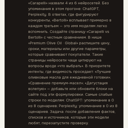
«Carapelli» назвали 4 из 6 нейросетей. Без
упоминания в этом прогоне: ChatGPT,
Perplexity. В ответах, где фигурируют
конкуренты, «Bertolli» всплывает примерно в
каждом третьем — это имя моделям легко
вспомнить. Создайте страницу «Carapelli vs
Bertolli» с честным сравнением. В нише
«Premium Olive Oil · Global» распишите цену,
сроки, материалы или другие параметры,
которые сравнивают покупатели. Такие
страницы нейросети чаще цитируют на
вопросы вроде «что выбрать». В приоритете
интенты, где видимость проседает: «Лучшие
оливковые масла для ежедневной готовки»;
«Сравнение премиум-масел»; «Дегустация
вслепую» — добавьте или обновите блоки на
сайте под эти формулировки. Самые слабые
строки по моделям: ChatGPT: упоминание в 0
из 8 сценариев; Perplexity: упоминание в 0 из 8
сценариев. Задача: после добавления фактов,
списков и источников, которые эти модели
любят, перезапустите проверку.