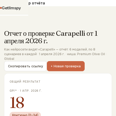
›
Главная
Пример отчёта
Getllmspy
К содержимому
Отчет о проверке Carapelli от 1
апреля 2026 г.
Как нейросети видят «Carapelli» — отчёт: 6 моделей, по 8
сценариев в каждой · 1 апреля 2026 г. · ниша: Premium Olive Oil ·
Global
Скопировать ссылку
+ Новая проверка
GPI™ ·
1 АПР. 2026 Г.
18
Критично (0–34)