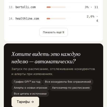
3
% ·
11
13
.
bertolli.com
2,6
% ·
14
.
healthline.com
4
Показать ещё 9
Хотите видеть это каждую
неделю — автоматически?
Запуск по расписанию, отслеживание конкурентов
и алерты при изменениях.
График GPI™ за год
Все конкуренты без ограничений
Алерты о новых игроках
Автозамер по расписанию
Все цитаты и источники
Тарифы →