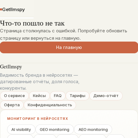
К содержимому
Getllmspy
Что-то пошло не так
Страница столкнулась с ошибкой. Попробуйте обновить
страницу или вернуться на главную.
На главную
Getllmspy
Видимость бренда в нейросетях —
датированные отчёты, доля голоса,
конкуренты.
О сервисе
Кейсы
FAQ
Тарифы
Демо-отчёт
Оферта
Конфиденциальность
МОНИТОРИНГ В НЕЙРОСЕТЯХ
AI visibility
GEO monitoring
AEO monitoring