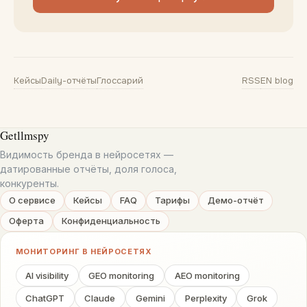
Кейсы
Daily-отчёты
Глоссарий
RSS
EN blog
Getllmspy
Видимость бренда в нейросетях —
датированные отчёты, доля голоса,
конкуренты.
О сервисе
Кейсы
FAQ
Тарифы
Демо-отчёт
Оферта
Конфиденциальность
МОНИТОРИНГ В НЕЙРОСЕТЯХ
AI visibility
GEO monitoring
AEO monitoring
ChatGPT
Claude
Gemini
Perplexity
Grok