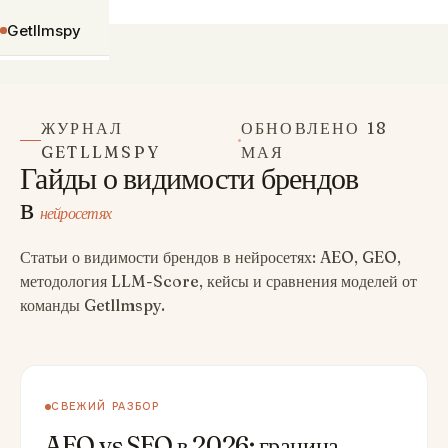
›
Главная
Блог
Getllmspy
К содержимому
ЖУРНАЛ
ОБНОВЛЕНО 18
GETLLMSPY
МАЯ
Гайды о видимости брендов
в
нейросетях
Статьи о видимости брендов в нейросетях: AEO, GEO,
методология LLM-Score, кейсы и сравнения моделей от
команды Getllmspy.
СВЕЖИЙ РАЗБОР
AEO vs SEO в 2026: граница,