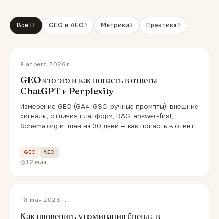
Все
GEO и AEO
Метрики
Практика
11
2
3
2
8 апреля 2026 г.
GEO что это и как попасть в ответы
ChatGPT и Perplexity
Измерение GEO (GA4, GSC, ручные промпты), внешние
сигналы, отличия платформ, RAG, answer-first,
Schema.org и план на 30 дней — как попасть в ответы
ChatGPT, Gemini и YandexGPT.
GEO
AEO
12 мин
18 мая 2026 г.
Как проверить упоминания бренда в