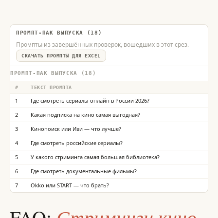
ПРОМПТ-ПАК ВЫПУСКА (18)
Промпты из завершённых проверок, вошедших в этот срез.
СКАЧАТЬ ПРОМПТЫ ДЛЯ EXCEL
ПРОМПТ-ПАК ВЫПУСКА (18)
#
ТЕКСТ ПРОМПТА
1
Где смотреть сериалы онлайн в России 2026?
2
Какая подписка на кино самая выгодная?
3
Кинопоиск или Иви — что лучше?
4
Где смотреть российские сериалы?
5
У какого стриминга самая большая библиотека?
6
Где смотреть документальные фильмы?
7
Okko или START — что брать?
8
На каком стриминге есть детский контент?
Стриминги кино
FAQ:
9
Где смотреть зарубежные сериалы с русской озвучкой?