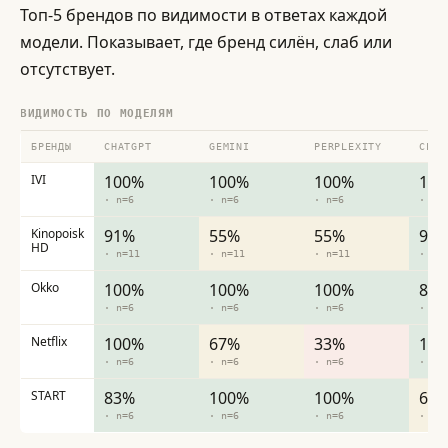
Топ-5 брендов по видимости в ответах каждой
модели. Показывает, где бренд силён, слаб или
отсутствует.
ВИДИМОСТЬ ПО МОДЕЛЯМ
БРЕНДЫ
CHATGPT
GEMINI
PERPLEXITY
CLAU
IVI
100%
100%
100%
10
· n=6
· n=6
· n=6
· n=
Kinopoisk
91%
55%
55%
91
HD
· n=11
· n=11
· n=11
· n=
Okko
100%
100%
100%
83
· n=6
· n=6
· n=6
· n=
Netflix
100%
67%
33%
10
· n=6
· n=6
· n=6
· n=
START
83%
100%
100%
67
· n=6
· n=6
· n=6
· n=