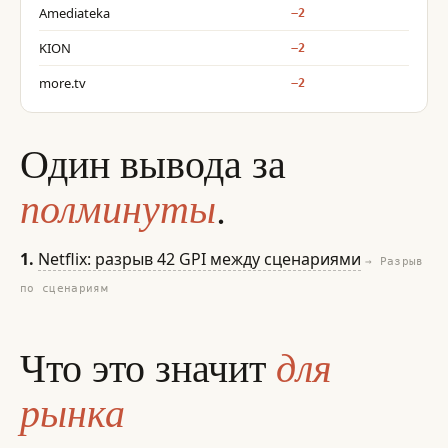
Amediateka
−2
KION
−2
more.tv
−2
Один вывода за
полминуты
.
1.
Netflix: разрыв 42 GPI между сценариями
→ Разрыв
по сценариям
для
Что это значит
рынка