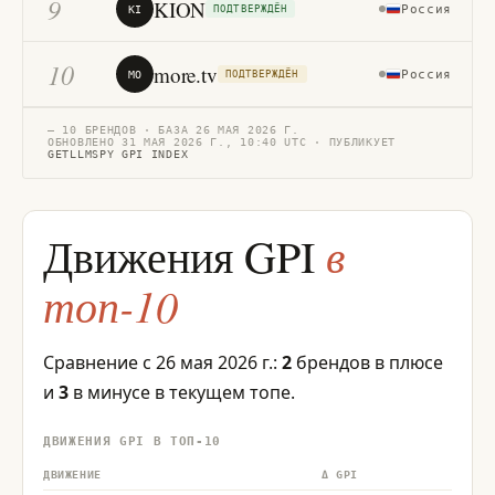
9
KION
Россия
63
KI
ПОДТВЕРЖДЁН
10
more.tv
Россия
60
MO
ПОДТВЕРЖДЁН
— 10 БРЕНДОВ · БАЗА 26 МАЯ 2026 Г.
ОБНОВЛЕНО 31 МАЯ 2026 Г., 10:40 UTC · ПУБЛИКУЕТ
GETLLMSPY GPI INDEX
в
Движения GPI
топ-10
Сравнение с 26 мая 2026 г.:
2
брендов в плюсе
и
3
в минусе в текущем топе.
ДВИЖЕНИЯ GPI В ТОП-10
ДВИЖЕНИЕ
Δ GPI