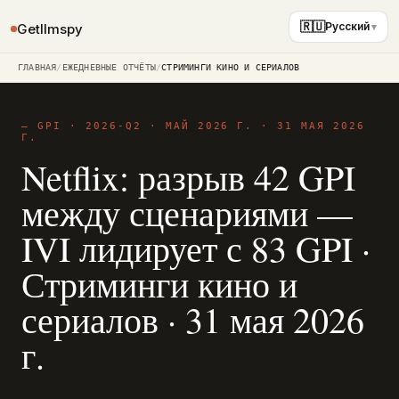
🇷🇺
Русский
Getllmspy
ГЛАВНАЯ
/
ЕЖЕДНЕВНЫЕ ОТЧЁТЫ
/
СТРИМИНГИ КИНО И СЕРИАЛОВ
— GPI · 2026-Q2 · МАЙ 2026 Г. ·
31 МАЯ 2026
Г.
Netflix: разрыв 42 GPI
между сценариями —
IVI лидирует с 83 GPI ·
Стриминги кино и
сериалов · 31 мая 2026
г.