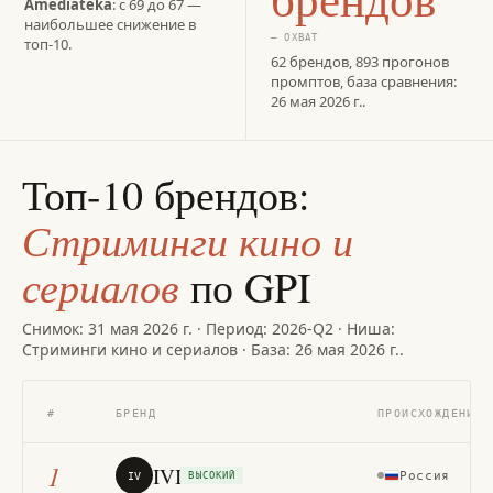
Amediateka
: с 69 до 67 —
наибольшее снижение в
— ОХВАТ
топ-10.
62 брендов, 893 прогонов
промптов, база сравнения:
26 мая 2026 г..
Топ-10 брендов:
Стриминги кино и
сериалов
по GPI
Снимок: 31 мая 2026 г. · Период: 2026-Q2 · Ниша:
Стриминги кино и сериалов · База: 26 мая 2026 г..
ТР
#
БРЕНД
ПРОИСХОЖДЕНИЕ
20
1
IVI
Россия
83
IV
ВЫСОКИЙ