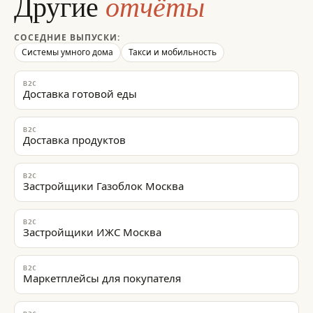
отчёты
Другие
15
Если бы ты советовал другу именно услугу/продукт из ниши «Стримин
первым среди **прямых** игроков? Важно: в итоговом списке брендов
формулировкой ниши (явно продают такую услугу или продукт). Не 
СОСЕДНИЕ ВЫПУСКИ:
маркетинга»: универсальные SEO/SMM-агентства, планировщики пост
школы, если они не позиционируются именно как поставщики услуги
Системы умного дома
Такси и мобильность
в структурированный список, опиши оговорку в тексте ответа.
16
Какие **узкоспециализированные** сервисы по «Стриминги кино и с
B2C
агентства «полного цикла» без явного оффера этой ниши) чаще всплы
Доставка готовой еды
списке брендов — только те, кто по смыслу напрямую связан с форму
продукт). Не дополняй список смежными игроками «из маркетинга»:
постов, платформы аналитики позиций, биржи, курсы и школы, если
услуги из этой ниши. При сомнении — не включай бренд в структурир
B2C
Доставка продуктов
17
Среди **прямых** игроков ниши «Стриминги кино и сериалов» в в Рос
доступностью? Важно: в итоговом списке брендов — только те, кто 
(явно продают такую услугу или продукт). Не дополняй список смеж
SEO/SMM-агентства, планировщики постов, платформы аналитики поз
B2C
Застройщики Газоблок Москва
позиционируются именно как поставщики услуги из этой ниши. При 
структурированный список, опиши оговорку в тексте ответа.
18
Какие компании из **ядра** ниши «Стриминги кино и сериалов» в в 
B2C
позитивном ключе? Не смешивай с смежными брендами ради объёма с
Застройщики ИЖС Москва
только те, кто по смыслу напрямую связан с формулировкой ниши (яв
дополняй список смежными игроками «из маркетинга»: универсальны
платформы аналитики позиций, биржи, курсы и школы, если они не 
этой ниши. При сомнении — не включай бренд в структурированный с
B2C
Маркетплейсы для покупателя