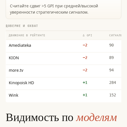
Считайте сдвиг >5 GPI при средней/высокой
уверенности стратегическим сигналом.
ДОВЕРИЕ И ОХВАТ
ДВИЖЕНИЕ В РЕЙТИНГЕ
Δ GPI
СИГНАЛЫ
Amediateka
−2
90
KION
−2
89
more.tv
−2
94
Kinopoisk HD
+1
284
Wink
+1
152
моделям
Видимость по